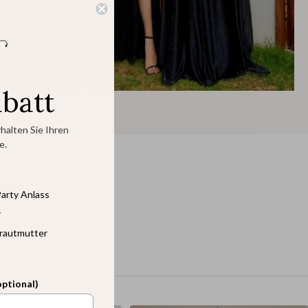
abatt
halten Sie Ihren
e.
arty Anlass
r
erzeit erobert.
rautmutter
ST KLEIDER
optional)