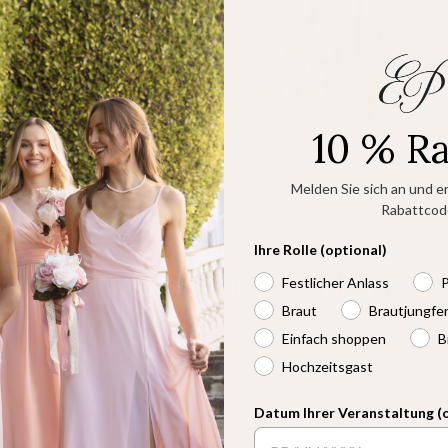
10 % R
Melden Sie sich an und er
Rabattcod
Ihre Rolle (optional)
Für Sie entworfen
Festlicher Anlass
P
Braut
Brautjungfe
n bis hin zu limitierten Raritäten: Entdecken Sie, was die Herzen d
Einfach shoppen
B
Hochzeitsgast
BOT
KLEIDER
BRAUTJUNGFERNKLEIDER
HOCHZEITSGA
Datum Ihrer Veranstaltung (