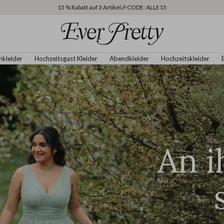
15 % Rabatt auf 3 Artikel🎉CODE: ALLE15
Ever
Pretty
nkleider
Hochzeitsgast Kleider
Abendkleider
Hochzeitskleider
DE