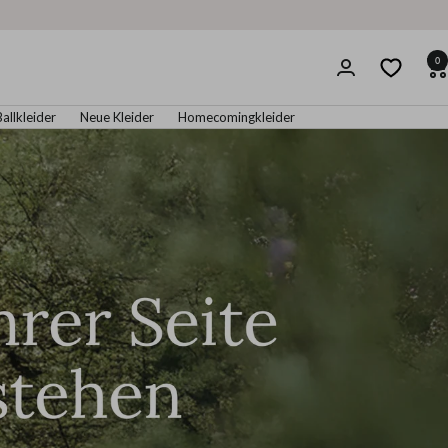
0
Ballkleider
Neue Kleider
Homecomingkleider