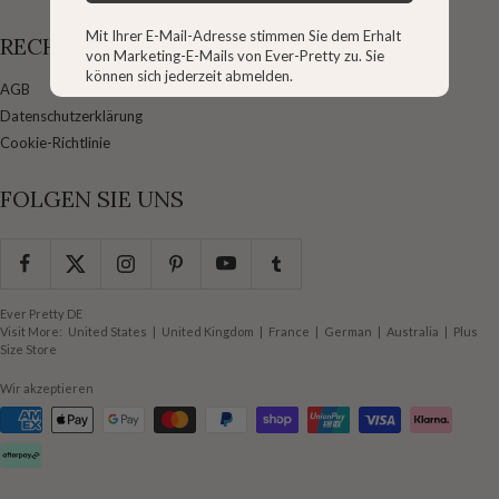
Mit Ihrer E-Mail-Adresse stimmen Sie dem Erhalt
RECHTLICHES
von Marketing-E-Mails von Ever-Pretty zu. Sie
können sich jederzeit abmelden.
AGB
Datenschutzerklärung
Cookie-Richtlinie
FOLGEN SIE UNS
Ever Pretty DE
Visit More:
United States
|
United Kingdom
|
France
|
German
|
Australia
|
Plus
Size Store
Wir akzeptieren