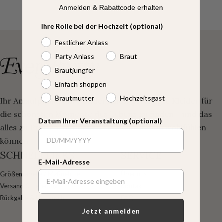
Anmelden & Rabattcode erhalten
Ihre Rolle bei der Hochzeit (optional)
Festlicher Anlass
Party Anlass
Braut
Brautjungfer
Einfach shoppen
Brautmutter
Hochzeitsgast
Ihr Anlaufpunkt, um wunderschön gefertigte Kleider für
die schönsten Momente des Lebens zu finden – und das
Datum Ihrer Veranstaltung (optional)
alles zu Preisen, mit denen Sie sich rundum wohlfühlen
können.
SCHNELLLINKS
SERVICE
E-Mail-Adresse
Größentabelle / Maßnehmen
Über uns
Versand & Lieferung
Kontakt
Rückgabe & Umtausch
FAQ
Jetzt anmelden