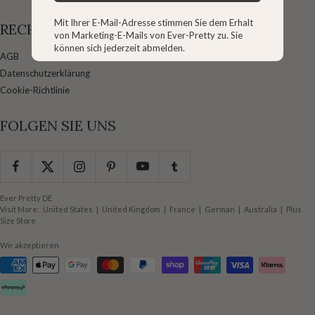
Mit Ihrer E-Mail-Adresse stimmen Sie dem Erhalt
RECHTLICHES
von Marketing-E-Mails von Ever-Pretty zu. Sie
können sich jederzeit abmelden.
AGB
Datenschutzerklärung
Cookie-Richtlinie
FOLGEN SIE UNS
Ever Pretty DE
Visit More:
United States
|
United Kingdom
|
France
|
German
|
Australia
|
Plus
Size Store
Wir akzeptieren