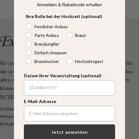
Anmelden & Rabattcode erhalten
Ihre Rolle bei der Hochzeit (optional)
Festlicher Anlass
Party Anlass
Braut
Brautjungfer
Einfach shoppen
Brautmutter
Hochzeitsgast
Ihr Anlaufpunkt, um wunderschön gefertigte Kleider für
die schönsten Momente des Lebens zu finden – und das
Datum Ihrer Veranstaltung (optional)
alles zu Preisen, mit denen Sie sich rundum wohlfühlen
können.
SCHNELLLINKS
SERVICE
E-Mail-Adresse
Größentabelle / Maßnehmen
Über uns
Versand & Lieferung
Kontakt
Rückgabe & Umtausch
FAQ
Jetzt anmelden