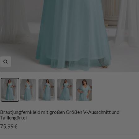
Zoom
Brautjungfernkleid mit großen Größen V-Ausschnitt und
Taillengürtel
Angebotspreis
75,99 €