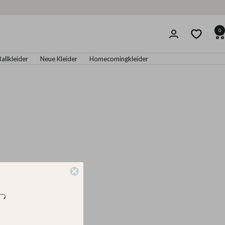
0
Ballkleider
Neue Kleider
Homecomingkleider