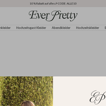
10 % Rabatt auf alles🎉CODE: ALLE10
Ever
Pretty
DE
nkleider
Hochzeitsgast Kleider
Abendkleider
Hochzeitskleider