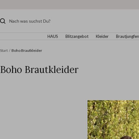
Direkt
zum
Inhalt
HAUS
Blitzangebot
Kleider
Brautjungfer
Start
Boho Brautkleider
Boho Brautkleider