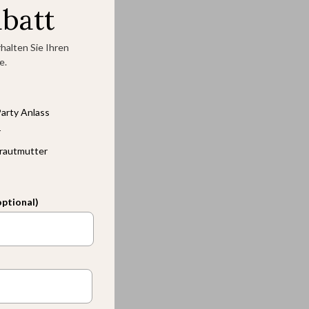
abatt
halten Sie Ihren
e.
arty Anlass
r
rautmutter
optional)