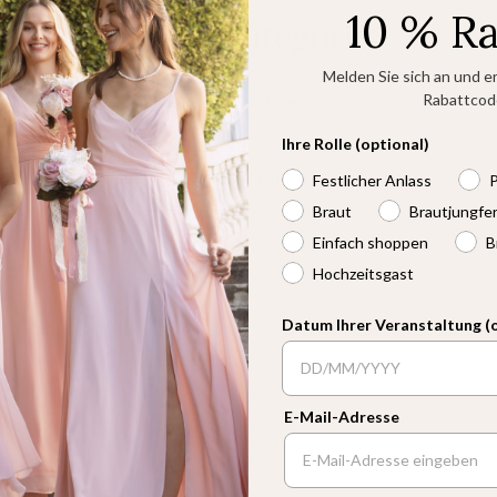
10 % R
Leere Kategorie
Melden Sie sich an und er
Rabattcod
Diese Kategorie enthält keine Produkte.
Ihre Rolle (optional)
Festlicher Anlass
P
JETZT KAUFEN
Braut
Brautjungfe
Einfach shoppen
B
Hochzeitsgast
Datum Ihrer Veranstaltung (
E-Mail-Adresse