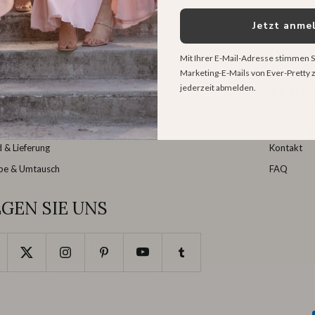
Jetzt anme
Mit Ihrer E-Mail-Adresse stimmen S
Marketing-E-Mails von Ever-Pretty z
jederzeit abmelden.
HNELLLINKS
SERV
tabelle / Maßnehmen
Über uns
 & Lieferung
Kontakt
be & Umtausch
FAQ
GEN SIE UNS