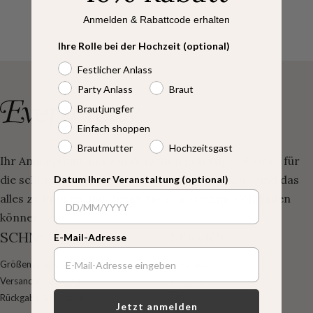
Anmelden & Rabattcode erhalten
Ihre Rolle bei der Hochzeit (optional)
Festlicher Anlass
Party Anlass
Braut
Brautjungfer
Einfach shoppen
Brautmutter
Hochzeitsgast
Ihr Anlaufpunkt, um wunderschön gefertigte Kleider für
die schönsten Momente des Lebens zu finden – und das
Datum Ihrer Veranstaltung (optional)
alles zu Preisen, mit denen Sie sich rundum wohlfühlen
können.
SCHNELLLINKS
SERVICE
E-Mail-Adresse
Größentabelle / Maßnehmen
Über uns
Versand & Lieferung
Kontakt
Rückgabe & Umtausch
FAQ
Jetzt anmelden