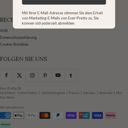
Mit Ihrer E-Mail-Adresse stimmen Sie dem Erhalt
von Marketing-E-Mails von Ever-Pretty zu. Sie
RECHTLICHES
können sich jederzeit abmelden.
AGB
Datenschutzerklärung
Cookie-Richtlinie
FOLGEN SIE UNS
Ever Pretty DE
Visit More:
United States
|
United Kingdom
|
France
|
German
|
Australia
|
Plus
Size Store
Wir akzeptieren