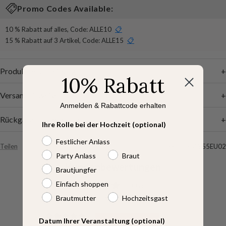
Promo Codes Available:
10 % Rabatt auf alles, Code:
ALLE10
📋
15 % Rabatt auf 3 Artikel, Code:
ALLE15
📋
Produktbeschreibung
+
10% Rabatt
Versandhinweise
+
Anmelden & Rabattcode erhalten
Rückgabe & Umtausch
+
Ihre Rolle bei der Hochzeit (optional)
Festlicher Anlass
Teilen
SKU:
ES01955EU02
Party Anlass
Braut
Kundenbewertungen
Brautjungfer
Einfach shoppen
5.00 von 5
Basierend auf 3 Bewertungen
Brautmutter
Hochzeitsgast
3
Datum Ihrer Veranstaltung (optional)