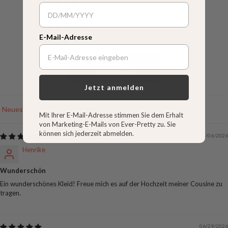
0
0
0
E-Mail-Adresse
0
Bewertung
schreiben
Jetzt anmelden
Sort by
Mit Ihrer E-Mail-Adresse stimmen Sie dem Erhalt
von Marketing-E-Mails von Ever-Pretty zu. Sie
können sich jederzeit abmelden.
08/06/2026
Henrike
Wunderschön
Ein wunderschönes Kleid! Freue mich es auf der Hochzeit meiner Cousine zu
tragen.
06/29/2026