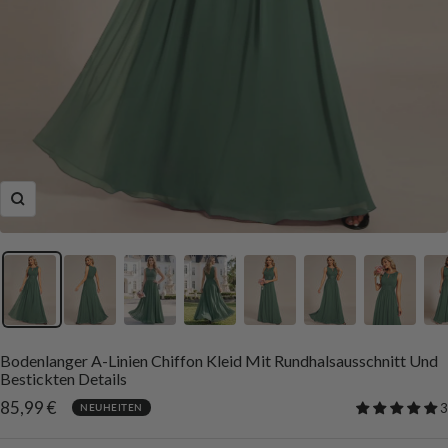
Zoom
Bodenlanger A-Linien Chiffon Kleid Mit Rundhalsausschnitt Und
Bestickten Details
Angebotspreis
85,99 €
3
NEUHEITEN