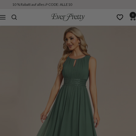
10 % Rabatt auf alles🎉CODE: ALLE10
0
Ever
Navigation
Pretty
DE