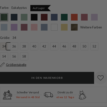
Farbe
:
Eukalyptus
Auf Lager
Eukalyptus
Marineblau
Mintgrün
Schwarz
Burgunderrot
Taubenblau
Dunkelgrün
Gebranntes
Altrosa
Mattflieder
Orange
Eisblau
Lavendel
Orchideenviolett
Rosa
Schieferblau
Weiß
Gelb
Olivgrün
Weitere Farben
Größe
:
34
34
36
38
40
42
44
46
48
50
52
54
56
58
Größentabelle
IN DEN WARENKORB
Schneller Versand
Direkt zu dir
Versand in 48 Std
etwa 12 Tage