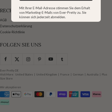
Mit Ihrer E-Mail-Adresse stimmen Sie dem Erhalt
RECHTLICHES
von Marketing-E-Mails von Ever-Pretty zu. Sie
können sich jederzeit abmelden.
AGB
Datenschutzerklärung
Cookie-Richtlinie
FOLGEN SIE UNS
Ever Pretty DE
Visit More:
United States
|
United Kingdom
|
France
|
German
|
Australia
|
Plus
Size Store
Wir akzeptieren