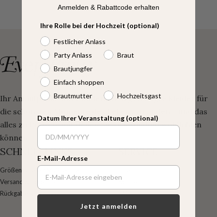
Anmelden & Rabattcode erhalten
Ihre Rolle bei der Hochzeit (optional)
Festlicher Anlass
Party Anlass
Braut
Brautjungfer
Einfach shoppen
Brautmutter
Hochzeitsgast
Ihr Anlaufpunkt, um wunderschön gefertigte Kleider für
die schönsten Momente des Lebens zu finden – und das
Datum Ihrer Veranstaltung (optional)
alles zu Preisen, mit denen Sie sich rundum wohlfühlen
können.
SCHNELLLINKS
SERVICE
E-Mail-Adresse
Größentabelle / Maßnehmen
Über uns
Versand & Lieferung
Kontakt
Rückgabe & Umtausch
FAQ
Jetzt anmelden