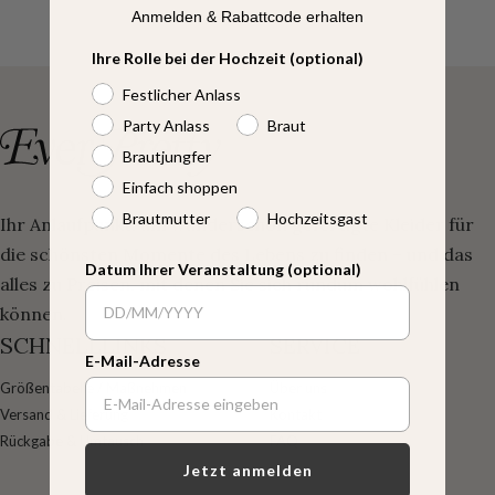
Anmelden & Rabattcode erhalten
Ihre Rolle bei der Hochzeit (optional)
Festlicher Anlass
Party Anlass
Braut
Brautjungfer
Einfach shoppen
Brautmutter
Hochzeitsgast
Ihr Anlaufpunkt, um wunderschön gefertigte Kleider für
die schönsten Momente des Lebens zu finden – und das
Datum Ihrer Veranstaltung (optional)
alles zu Preisen, mit denen Sie sich rundum wohlfühlen
können.
SCHNELLLINKS
SERVICE
E-Mail-Adresse
Größentabelle / Maßnehmen
Über uns
Versand & Lieferung
Kontakt
Rückgabe & Umtausch
FAQ
Jetzt anmelden