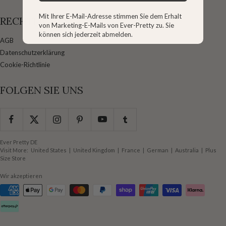
Mit Ihrer E-Mail-Adresse stimmen Sie dem Erhalt
RECHTLICHES
von Marketing-E-Mails von Ever-Pretty zu. Sie
können sich jederzeit abmelden.
AGB
Datenschutzerklärung
Cookie-Richtlinie
FOLGEN SIE UNS
Ever Pretty DE
Visit More:
United States
|
United Kingdom
|
France
|
German
|
Australia
|
Plus
Size Store
Wir akzeptieren