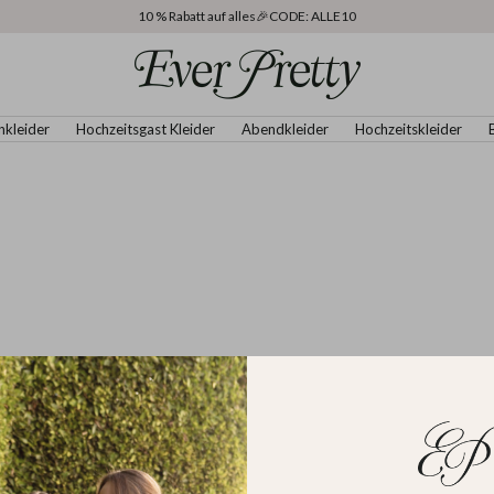
10 % Rabatt auf alles🎉CODE: ALLE10
Ever
Pretty
DE
nkleider
Hochzeitsgast Kleider
Abendkleider
Hochzeitskleider