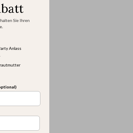
abatt
halten Sie Ihren
e.
arty Anlass
r
rautmutter
optional)