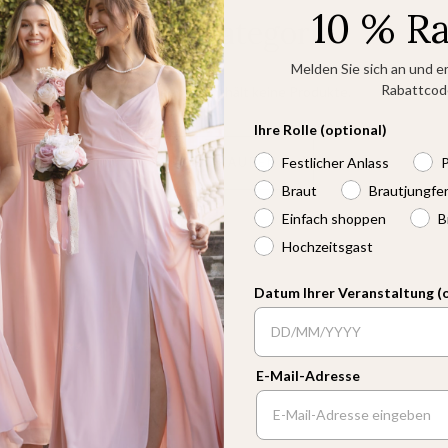
10 % R
Leere Kategorie
Melden Sie sich an und er
Rabattcod
Diese Kategorie enthält keine Produkte.
Ihre Rolle (optional)
Festlicher Anlass
P
JETZT KAUFEN
Braut
Brautjungfe
Einfach shoppen
B
Hochzeitsgast
Datum Ihrer Veranstaltung (
E-Mail-Adresse