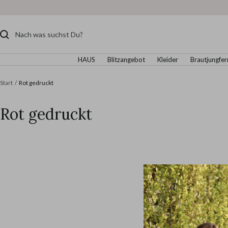
Direkt
zum
Inhalt
HAUS
Blitzangebot
Kleider
Brautjungfer
Start
Rot gedruckt
Rot gedruckt