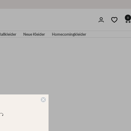
0
Ballkleider
Neue Kleider
Homecomingkleider