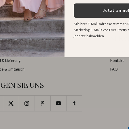
Jetzt anme
Mit Ihrer E-Mail-Adresse stimmen S
Marketing-E-Mails von Ever-Pretty z
jederzeit abmelden.
HNELLLINKS
SERV
tabelle / Maßnehmen
Über uns
 & Lieferung
Kontakt
be & Umtausch
FAQ
GEN SIE UNS