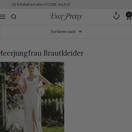
Direkt
10 % Rabatt auf alles🎉CODE: ALLE10
zum
0
0
Inhalt
Ever
Navigation
Pretty
DE
Sortieren nach
eerjungfrau Brautkleider