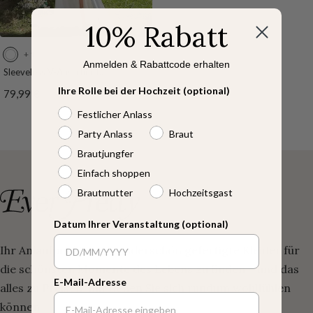
10% Rabatt
+ 1
W
Anmelden & Rabattcode erhalten
e
Sleeveless V-Ausschnitt
Bodenlaenge Fishtail Split
i
Ihre Rolle bei der Hochzeit (optional)
Angebotspreis
79,99 €
Hochzeitskleider
ß
Festlicher Anlass
Party Anlass
Braut
Brautjungfer
Einfach shoppen
Brautmutter
Hochzeitsgast
Datum Ihrer Veranstaltung (optional)
Ihr Anlaufpunkt, um wunderschön gefertigte Kleider für
die schönsten Momente des Lebens zu finden – und das
E-Mail-Adresse
alles zu Preisen, mit denen Sie sich rundum wohlfühlen
können.