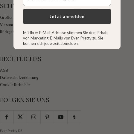
SCHNELLLINKS
SERVICE
Jetzt anmelden
Größentabelle / Maßnehmen
Über uns
Versand & Lieferung
Kontakt
Rückgabe & Umtausch
FAQ
Mit Ihrer E-Mail-Adresse stimmen Sie dem Erhalt
von Marketing-E-Mails von Ever-Pretty zu. Sie
können sich jederzeit abmelden.
RECHTLICHES
AGB
Datenschutzerklärung
Cookie-Richtlinie
FOLGEN SIE UNS
Ever Pretty DE