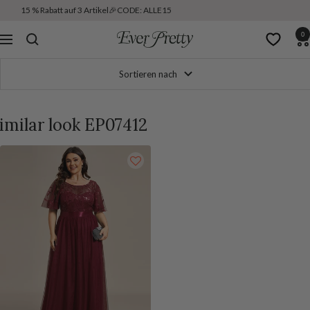
Direkt
15 % Rabatt auf 3 Artikel🎉CODE: ALLE15
zum
0
Inhalt
Ever
Navigation
Pretty
DE
Sortieren nach
imilar look EP07412