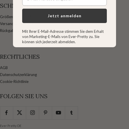
SCHNELLLINKS
SERVICE
Jetzt anmelden
Größentabelle / Maßnehmen
Über uns
Versand & Lieferung
Kontakt
Rückgabe & Umtausch
FAQ
Mit Ihrer E-Mail-Adresse stimmen Sie dem Erhalt
von Marketing-E-Mails von Ever-Pretty zu. Sie
können sich jederzeit abmelden.
RECHTLICHES
AGB
Datenschutzerklärung
Cookie-Richtlinie
FOLGEN SIE UNS
Ever Pretty DE