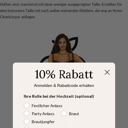
Hüften sind, manchmal mit einer weniger ausgeprägten Taille. Erstellen Sie
eine betontere Taille mit nach außen weisenden Kleidern, die eng an Ihrem
Oberkörper anliegen.
10% Rabatt
Anmelden & Rabattcode erhalten
Ihre Rolle bei der Hochzeit (optional)
Festlicher Anlass
Party Anlass
Braut
Brautjungfer