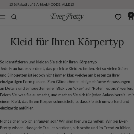
15 % Rabatt auf 3 Artikel🎉CODE: ALLE15
0
Ever
Navigation
Pretty
DE
Kleid für Ihren Körpertyp
So identifizieren und kleiden Sie sich für Ihren Körpertyp
Jede Frau hat es verdient, das perfekte Kleid zu finden. Bei so vielen Stilen
und Silhouetten ist jedoch nicht immer klar, welche am besten zu Ihrer
einzigartigen Form passen. Zum Glück können einige einfache Anpassungen
an Details und Silhouetten einen Blick von "okay" auf "Roter Teppich" werfen.
Feiern Sie, was Sie ausmacht, und machen Sie sich für jeden Anlass bereit - mit
einem Kleid, das Ihrem Körper schmeichelt, sodass Sie sich umwerfend und
einzigartig anfühlen.
Nicht sicher, wo ich anfangen soll? Wir sind hier um zu helfen! Wir bei Ever-
Pretty wissen, dass jede Frau es verdient, sich schön und im Trend zu fühlen,