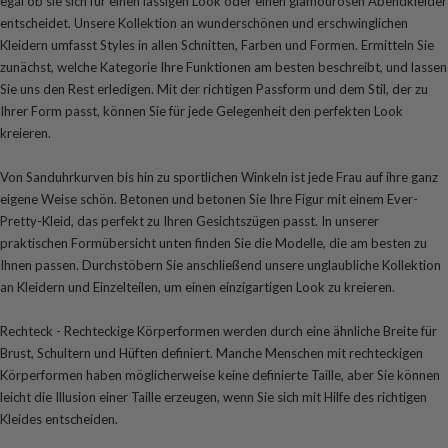
egal ob sie sich für einen lässigen Look oder einen glamourösen Abendkleider
entscheidet. Unsere Kollektion an wunderschönen und erschwinglichen
Kleidern umfasst Styles in allen Schnitten, Farben und Formen. Ermitteln Sie
zunächst, welche Kategorie Ihre Funktionen am besten beschreibt, und lassen
Sie uns den Rest erledigen. Mit der richtigen Passform und dem Stil, der zu
Ihrer Form passt, können Sie für jede Gelegenheit den perfekten Look
kreieren.
Von Sanduhrkurven bis hin zu sportlichen Winkeln ist jede Frau auf ihre ganz
eigene Weise schön. Betonen und betonen Sie Ihre Figur mit einem Ever-
Pretty-Kleid, das perfekt zu Ihren Gesichtszügen passt. In unserer
praktischen Formübersicht unten finden Sie die Modelle, die am besten zu
Ihnen passen. Durchstöbern Sie anschließend unsere unglaubliche Kollektion
an Kleidern und Einzelteilen, um einen einzigartigen Look zu kreieren.
Rechteck - Rechteckige Körperformen werden durch eine ähnliche Breite für
Brust, Schultern und Hüften definiert. Manche Menschen mit rechteckigen
Körperformen haben möglicherweise keine definierte Taille, aber Sie können
leicht die Illusion einer Taille erzeugen, wenn Sie sich mit Hilfe des richtigen
Kleides entscheiden.